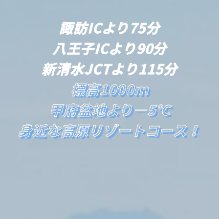
諏訪ICより75分
八王子ICより90分
新清水JCTより115分
標高1000ｍ
甲府盆地より―5℃
身近な高原リゾートコース！