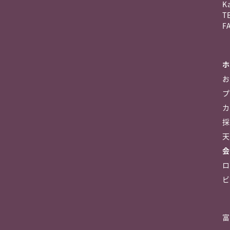
K
TE
FA
ホ
お
プ
カ
採
天
会
ロ
ビ
富