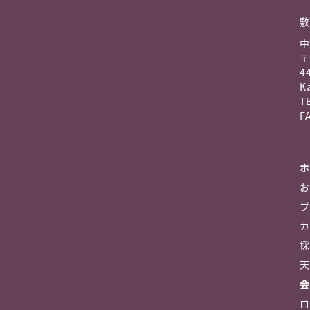
敷
中
〒
4
K
TE
FA
ホ
お
プ
カ
採
天
会
ロ