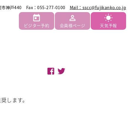
斐市神戸440
Fax：055-277-0100
Mail：sscc@fujikanko.co.jp
ビジター予約
会員様ページ
天気予報
推奨します。
。