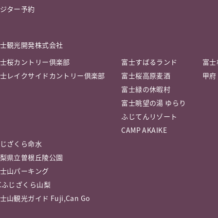
ジター予約
士観光開発株式会社
士桜カントリー倶楽部
富士すばるランド
富士
士レイクサイドカントリー倶楽部
富士桜高原麦酒
甲府
富士緑の休暇村
富士眺望の湯 ゆらり
ふじてんリゾート
CAMP AKAIKE
じざくら命水
梨県立曽根丘陵公園
士山パーキング
Cふじざくら山梨
士山観光ガイド Fuji,Can Go