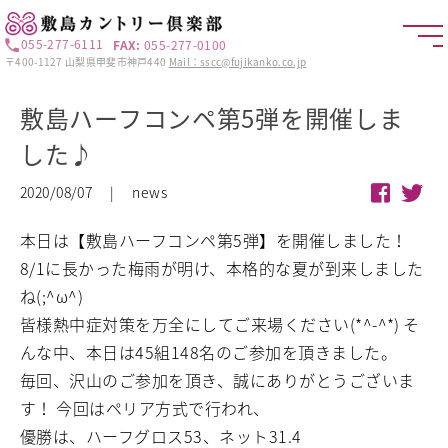
055-277-6111
FAX:
055-277-0100
〒400-1127 山梨県甲斐市神戸440
Mail：sscc@fujikanko.co.jp
敷島ハーフコンペ第5弾を開催しま
した♪
2020/08/07 | news
本日は【敷島ハーフコンペ第5弾】を開催しました！
8/1に長かった梅雨が明け、本格的な夏が到来しました
ね(;^ω^)
皆様熱中症対策を万全にしてご来場ください(*^-^*)
そ
んな中、本日は45組148名のご参加を頂きました。
毎回、沢山のご参加を頂き、誠にありがとうございま
す！
今回はペリア方式で行われ、
優勝は、ハーフグロス53、ネット31.4