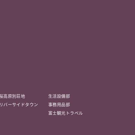
桜高原別荘地
生活設備部
リバーサイドタウン
事務用品部
富士観光トラべル