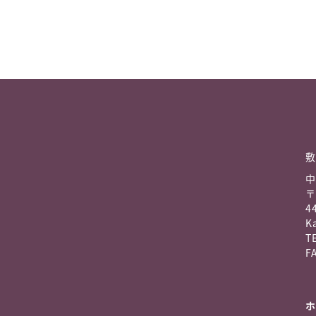
敷
中
〒
4
K
TE
FA
ホ