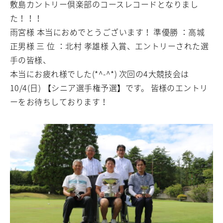
敷島カントリー倶楽部のコースレコードとなりまし
た！！！
雨宮様 本当におめでとうございます！
準優勝 ：高城
正男様
三 位 ：北村 孝雄様
入賞、エントリーされた選
手の皆様、
本当にお疲れ様でした(*^-^*)
次回の4大競技会は
10/4(日) 【シニア選手権予選】です。
皆様のエントリ
ーをお待ちしております！