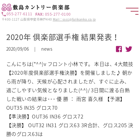
055-277-6111
FAX:
055-277-0100
〒400-1127 山梨県甲斐市神戸440
Mail：sscc@fujikanko.co.jp
2020年 倶楽部選手権 結果発表！
2020/09/06 | news
こんにちは(*^^)v
フロント小林です。
本日は、4大競技
【2020年度倶楽部選手権決勝】を開催しました♪
朝か
ら雨が降り、天候が心配されましたが、すぐに止み、
過ごしやすい気候となりました(^^)/
3日間に渡る白熱
した戦いの結果は･･･
優 勝 ： 雨宮 喜久様
【予選】
OUT35 IN35 グロス70
【準決勝】OUT36 IN36 グロス72
【決勝】 OUT32 IN31 グロス63
3R合計、グロス205
決
勝のグロス63は