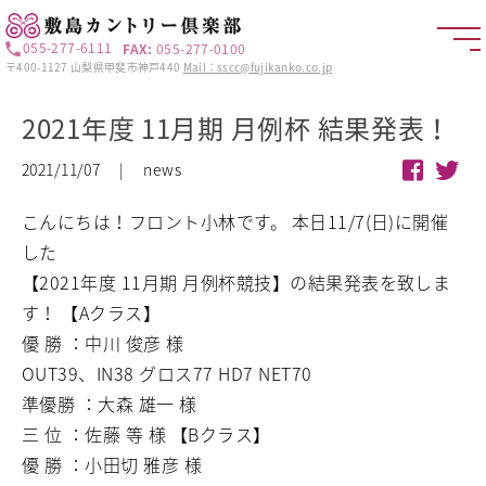
055-277-6111
FAX:
055-277-0100
〒400-1127 山梨県甲斐市神戸440
Mail：sscc@fujikanko.co.jp
2021年度 11月期 月例杯 結果発表！
2021/11/07 | news
こんにちは！フロント小林です。
本日11/7(日)に開催
した
【2021年度 11月期 月例杯競技】の結果発表を致しま
す！
【Aクラス】
優 勝 ：中川 俊彦 様
OUT39、IN38 グロス77 HD7 NET70
準優勝 ：大森 雄一 様
三 位 ：佐藤 等 様
【Bクラス】
優 勝 ：小田切 雅彦 様