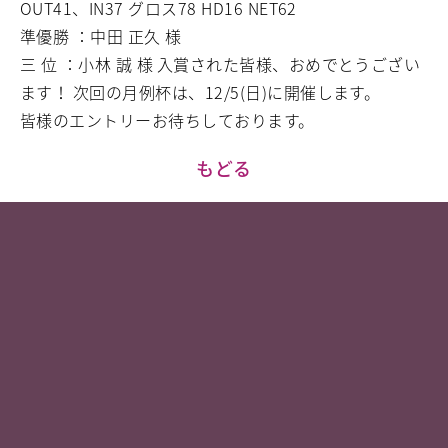
OUT41、IN37 グロス78 HD16 NET62
準優勝 ：中田 正久 様
三 位 ：小林 誠 様
入賞された皆様、おめでとうござい
ます！
次回の月例杯は、12/5(日)に開催します。
皆様のエントリーお待ちしております。
もどる