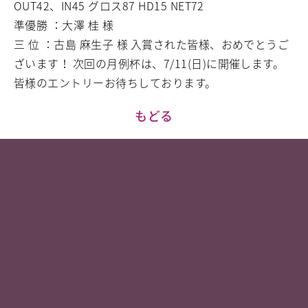
OUT42、IN45 グロス87 HD15 NET72
準優勝 ：大澤 桂 様
三 位 ：古島 麻生子 様
入賞された皆様、おめでとうご
ざいます！
次回の月例杯は、7/11(日)に開催します。
皆様のエントリーお待ちしております。
もどる