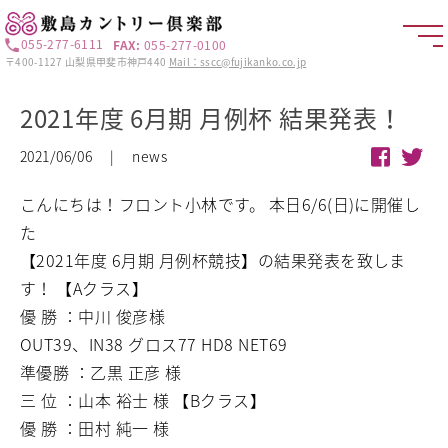
055-277-6111
FAX:
055-277-0100
〒400-1127 山梨県甲斐市神戸440
Mail：sscc@fujikanko.co.jp
2021年度 6月期 月例杯 結果発表！
2021/06/06 | news
こんにちは！フロント小林です。
本日6/6(日)に開催し
た
【2021年度 6月期 月例杯競技】の結果発表を致しま
す！
【Aクラス】
優 勝 ：中川 俊彦様
OUT39、IN38 グロス77 HD8 NET69
準優勝 ：乙黒 正彦 様
三 位 ：山本 裕士 様
【Bクラス】
優 勝 ：田村 純一 様