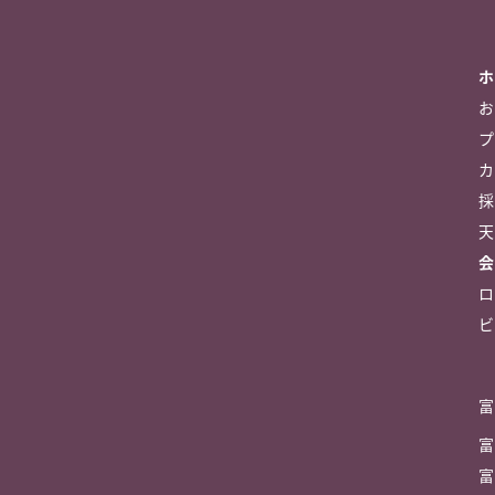
ホ
お
プ
カ
採
天
会
ロ
ビ
富
富
富