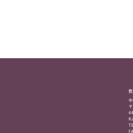
敷
中
〒
4
K
TE
FA