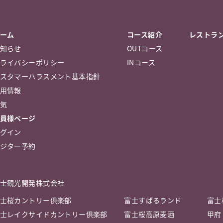
ーム
コース紹介
レストラ
知らせ
OUTコース
ライバシーポリシー
INコース
スタマーハラスメント基本指針
用情報
気
員様ページ
グイン
ジター予約
士観光開発株式会社
士桜カントリー倶楽部
富士すばるランド
富士
士レイクサイドカントリー倶楽部
富士桜高原麦酒
甲府