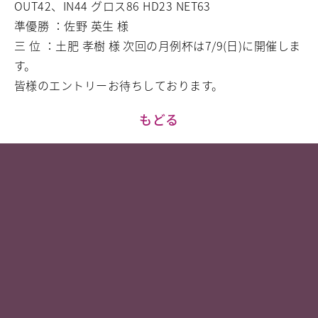
OUT42、IN44 グロス86 HD23 NET63
準優勝 ：佐野 英生 様
三 位 ：土肥 孝樹 様
次回の月例杯は7/9(日)に開催しま
す。
皆様のエントリーお待ちしております。
もどる