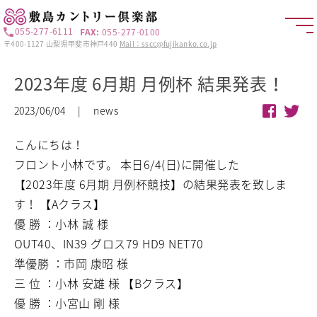
055-277-6111
FAX:
055-277-0100
〒400-1127 山梨県甲斐市神戸440
Mail：sscc@fujikanko.co.jp
2023年度 6月期 月例杯 結果発表！
2023/06/04 | news
こんにちは！
フロント小林です。
本日6/4(日)に開催した
【2023年度 6月期 月例杯競技】の結果発表を致しま
す！
【Aクラス】
優 勝 ：小林 誠 様
OUT40、IN39 グロス79 HD9 NET70
準優勝 ：市岡 康昭 様
三 位 ：小林 安雄 様
【Bクラス】
優 勝 ：小宮山 剛 様