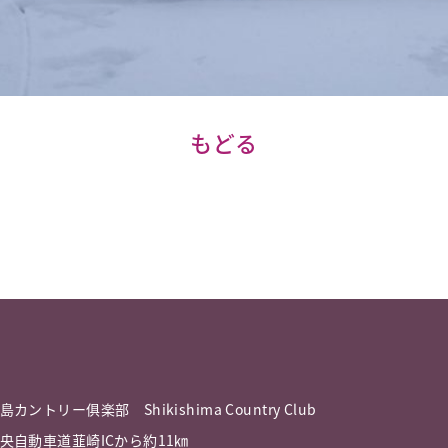
もどる
島カントリー俱楽部 Shikishima Country Club
央自動車道韮崎ICから約11㎞