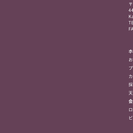
〒
4
K
TE
FA
ホ
お
プ
カ
採
天
会
ロ
ビ