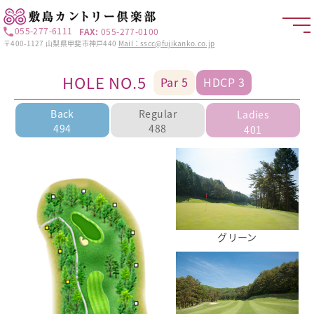
055-277-6111
FAX:
055-277-0100
〒400-1127 山梨県甲斐市神戸440
Mail：sscc@fujikanko.co.jp
HOLE NO.5
Par 5
HDCP 3
Back
Regular
Ladies
494
488
401
グリーン